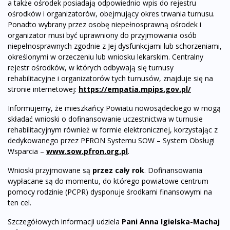
a także ośrodek posiadają odpowiednio wpis do rejestru
ośrodków i organizatorów, obejmujący okres trwania turnusu.
Ponadto wybrany przez osobę niepełnosprawną ośrodek i
organizator musi być uprawniony do przyjmowania osób
niepełnosprawnych zgodnie z Jej dysfunkcjami lub schorzeniami,
określonymi w orzeczeniu lub wniosku lekarskim. Centralny
rejestr ośrodków, w których odbywają się turnusy
rehabilitacyjne i organizatorów tych turnusów, znajduje się na
stronie internetowej:
https://empatia.mpips.gov.pl/
Informujemy, że mieszkańcy Powiatu nowosądeckiego w mogą
składać wnioski o dofinansowanie uczestnictwa w turnusie
rehabilitacyjnym również w formie elektronicznej, korzystając z
dedykowanego przez PFRON Systemu SOW – System Obsługi
Wsparcia –
www.sow.pfron.org.pl
.
Wnioski przyjmowane są
przez cały rok
. Dofinansowania
wypłacane są do momentu, do którego powiatowe centrum
pomocy rodzinie (PCPR) dysponuje środkami finansowymi na
ten cel.
Szczegółowych informacji udziela
Pani Anna Igielska-Machaj