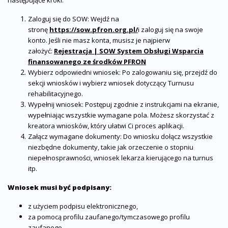
następujące kroki:
Zaloguj się do SOW: Wejdź na
stronę
https://sow.pfron.org.pl/
i zaloguj się na swoje
konto. Jeśli nie masz konta, musisz je najpierw
założyć:
Rejestracja | SOW System Obsługi Wsparcia
finansowanego ze środków PFRON
Wybierz odpowiedni wniosek: Po zalogowaniu się, przejdź do
sekcji wniosków i wybierz wniosek dotyczący Turnusu
rehabilitacyjnego.
Wypełnij wniosek: Postępuj zgodnie z instrukcjami na ekranie,
wypełniając wszystkie wymagane pola. Możesz skorzystać z
kreatora wniosków, który ułatwi Ci proces aplikacji.
Załącz wymagane dokumenty: Do wniosku dołącz wszystkie
niezbędne dokumenty, takie jak orzeczenie o stopniu
niepełnosprawności, wniosek lekarza kierującego na turnus
itp.
Wniosek musi być podpisany:
z użyciem podpisu elektronicznego,
za pomocą profilu zaufanego/tymczasowego profilu
zaufanego,